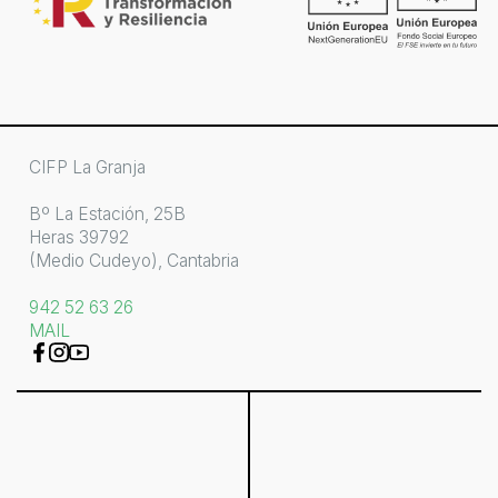
CIFP La Granja
Bº La Estación, 25B
Heras 39792
(Medio Cudeyo), Cantabria
942 52 63 26
MAIL