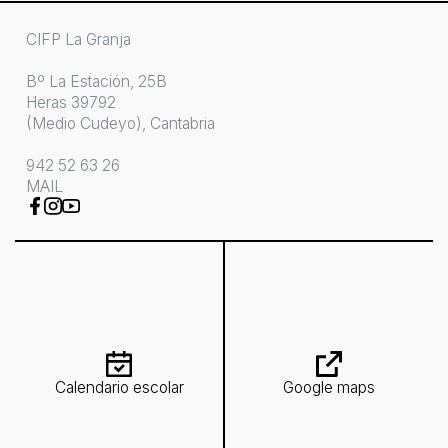
CIFP La Granja
Bº La Estación, 25B
Heras 39792
(Medio Cudeyo), Cantabria
942 52 63 26
MAIL
Calendario escolar
Google maps