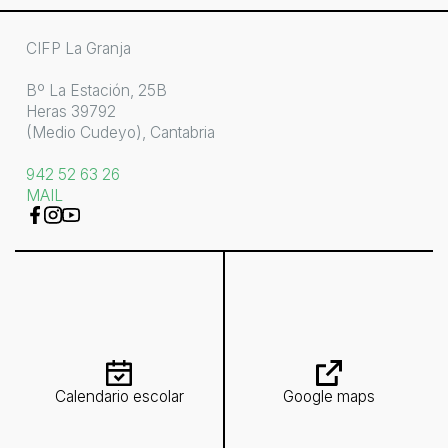
CIFP La Granja
Bº La Estación, 25B
Heras 39792
(Medio Cudeyo), Cantabria
942 52 63 26
MAIL
Calendario escolar
Google maps