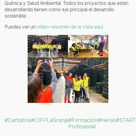
Química y Salud Ambiental. Todos los proyectos que están
desarrollando tienen como eje principal el desarrollo
sostenible.
Puedes ver un
vídeo-resumen de la visita aquí.
#Cantabria
#CIFPLaGranja
#Formación
#Heras
#START
Profesional